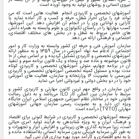
نیروی انسانی و روشهای تولید به وجود آورده است
.
آموزشهای تخصصی و کاربردی انجام فعالیت هایی است که می
تواند فرد را برای احراز شغل، حرفه و کسب و کار آماده نماید یا
کارایی و توانایی وی را در انجام آن افزایش دهد. این آموزشها،
کسب مهارتها را در راستای تکنولوژی و علوم وابسته به همراه دانش
های خاص مربوط به شغل و در بخش های مختلف اقتصادی،
اجتماعی و فرهنگی ارائه می دهد.
سازمان آموزش فنی و حرفه ای کشور وابسته به وزارت کار و امور
اجتماعی از ادغام سه نهاد آموزشی در سال 1359 و به منظور ارائه
آموزشهای تخصصی و کاربردی تشکیل گردیده و بر اساس بیش از 10
قانون موضوعه و ماده صد و پنجاه و یک قانون برنامه سوم و تنفیذ
آن در برنامه چهارم، متولی آموزشهای تخصصی و کاربردی کوتاه
مدت بوده و مسئول کمیته تخصصی آموزشهای تخصصی و کاربردی
غیررسمی با عضویت 16 وزارتخانه و سازمان، فعالیت های آموزشی
خود را در دو بخش دولتی و غیردولتی اجرا می نماید.
این سازمان در واقع مهم ترین کانون مهارتی و کاربردی کشور و
مرتبط با سازمان بین المللی کار
ILO
می‌باشد و به دلیل رسالت
قانونی خود در ساختار نظام آموزشی جمهوری اسلامی ایران جایگاه
ویژه ای دارد و به عضویت رسمی سازمان جهانی آموزشهای
مهارتی
(TVTO)
درآمده است.
توسعه آموزشهای تخصصی و کاربردی در شرایط کنونی برای اقتصاد
و فرهنگ ایران و به ویژه شتابدهی به فرآیند تولید امری حیاتی
است، زیرا سرمایه گذاری های زیربنایی و افزایش ابزار و تجهیزات و
به طور کلی سرمایه فیزیکی بدون سرمایه انسانی بلااستفاده مانده و
یا به نحو اقتصادی و کارآمد مورد بهره برداری قرار نمی گیرد.