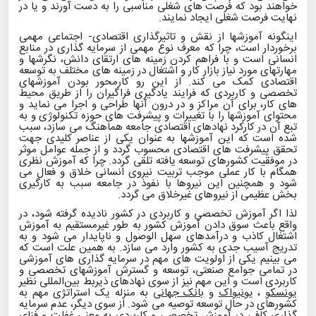
خواهند بود که فرصت های شغلی مناسبی را به دست آورند و یا در
نهایت فرصت شغلی ایجاد نمایند.
اینگونه آموزشها از نقش و تاثیرگذاری اقتصادی- اجتماعی مهمی
برخوردار است، چرا که معرف نوع مهمی از سرمایه گذاری در منابع
انسانی است و با فراهم کردن زمینه های ارتقای دانش، نگرشها و
مهارتهای مورد نیاز بازار کار و اشتغال در زمینه های مختلف به توسعه
اقتصادی کمک می کند. از این رو کارمحور بودن آموزشهای
تخصصی و کاربردی که فرایند یادگیری فراگیران را از طریق محیط
های کار، برای آن مراکز و در درون آنها طراحی و اجرا می نماید و
محتوای آموزشها را با تغییرات و پیشرفت های حوزه تکنولوژی و به
تبع آن در کارکرد نهادهای اقتصادی جامعه هماهنگ می سازد، سبب
شده است که این آموزشها به عنوان یکی از عناصر کلیدی جهت
تحقق پیشرفت های اقتصادی محسوب گردد و از جمله عوامل موثر
در موفقیت کشورهای توسعه یافته تلقی گردد
.
چرا که آموزش نظری
همگام با کار عملی موجب تربیت نیروی انسانی خلاق و فعال می
شود و همچنین این نیروها با نفوذ در جامعه سبب به کارگیری
بخش عظیمی از نیروهای غیرخلاق می گردد.
لذا اگر آموزش تخصصی و کاربردی در کشور نادیده گرفته شود، در
واقع باعث سوق دادن آموزش کشور به طور غیرمستقیم به آموزش
اشتغال کاذب و درآمدهای سهل الوصول و ناپایدار می شود و به
تدریج آسیب جدی به کشور وارد می سازد
.
به همین علت است که
می بینیم یکی از اولویت های مهم در سرمایه گذاری های آموزشی
در تمامی جوامع صنعتی، توسعه و گسترش آموزشهای تخصصی و
کاربردی است و این مهم نیز از سوی نهادهای ذیربط بین‌المللی نظیر
یونسکو
،
یونیواک
و
بانک جهانی
به منزله یک استراتژی مهم به
کشورهای در حال توسعه توصیه می شود. از سوی دیگر، عدم سرمایه
گذاری کافی در آموزش تخصصی و کاربردی به معنی غفلت و فنای