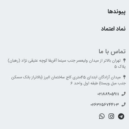
پیوندها
نماد اعتماد
تماس با ما
تهران بالاتر از میدان ولیعصر جنب سینما آفریقا کوچه عتیقی نژاد (رهبان)
پلاک 5
میدان آزادگان ابتدای 45متری کاج ساختمان البرز {بالاتراز بانک مسکن
جنب مبل ویستا} طبقه اول واحد 6
02188905911
02632567441-3