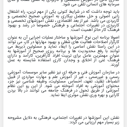
سرمایه های انسانی تلقی می شود.
باید توجه داشت که در شرایط کنونی یکی از مهم ترین، راه اشتغال
زایی اصولی و حل معضل بیکاری به آموزش صحیح تخصصی و
کاربردی می باشد
.
غیر از بعد اقتصادی ، نقش آموزشهای تخصصی و
کاربردی در تغییرات اجتماعی و فرهنگی خصوصا در رشد و بهبود
فرهنگ کار حائز اهمیت است
.
اصولا برنامه این نوع آموزشها و ساختار عملیات اجرایی آن به عنوان
کارگزار اصلاحات فعالیت های شغلی و بهبود مهارتها در کار، می تواند
در این راستا نقش اساسی را ایفاء نماید و مسئولین ذیربط می
توانند با رفع محدودیت ها و برنامه ریزی صحیح از آموزشها به
عنوان مهمترین عامل برای تربیت افراد کارآفرین، کارآمد و دارای
فرهنگ غنی از اخلاق و وجدان کاری استفاده شایسته به عمل
آورند
.
در سازمان آموزش فنی و حرفه ای نیز نظیر سایر موسسات آموزشی
رسمی و غیررسمی ، غیر از آموزش علم و مهارت مواردی از قبیل
انضباط، تقلید، ‌تعهد، ‌احساس مسئولیت، وظیفه شناسی نیز جزء
محتوای آموزشی به افراد آموخته می شود. از این رو این نظام
آموزشی از طریق تحول در فرهنگ جامعه می توانند در بالا بردن
کارایی و بهره وری نقش موثری ایفا نماید
.
نقش این آموزشها در تغییرات اجتماعی، فرهنگی به دلایل مشروحه
زیر بسیار مهم ارزیابی می گردد
: