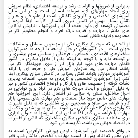
بنابراین از ضرورتها و الزامات رشد و توسعه اقتصادی، نظام آموزش
برای ایجاد مهارتهای لازم سرمایه انسانی است و در این میان
آموزشهای تخصصی و کاربردی تلفیقی است از علم، فن و هنر و
نقش بسیار مهمی در تامین نیروی انسانی کارآمد ایفا نموده و
مضمونی توسعه ای دارد
.
هدف از این آموزشها ، افزایش توانایی
های دانش، مهارت و قدرت درک افراد و انجام مطلوبتر کار در
محدوده وظایف شغلی است.
از آنجایی که موضوع بیکاری یکی از مهمترین مسائل و مشکلات
جهان است و در کشورهای در حال توسعه با توجه به عدم توازن
ساختارهای اقتصادی، اجتماعی ، فرهنگی و سیاسی سهم بیشتری را
بر توسعه دارد و با توجه به اینکه یکی از دلایل بیکاری در کشور
فقدان مهارت های مورد نیاز بازار کار از سوی جویندگان کار می
باشد، انتظار می رود سازمان آموزش فنی و حرفه ای با ارائه
آموزشهای مهارتی بتواند نقش بسزایی در کاهش میزان بیکاری ایفا
کند، زیرا آموزشهای تخصصی و کاربردی به سبب انعطاف پذیری
نشأت گرفته از خصیصه های بازار کار و اوضاع اقتصادی کشور و نیز
به دلیل آموزش و ایجاد مهارت های لازم در افراد برای توانایی در
احراز مشاغل، نقش به سزایی در اشتغال دارد. این آموزشها هم
مهارت های خاص مورد نیاز صنعت و هم مهارت های عمومی بازار
کار را فراهم می سازد و همچنین برای شاغلینی که به دلیل تغییرات
تکنولوژی دچار کاهش کارایی می شوند امکان به روز شدن و تکمیل
مهارت را فراهم می کند. لذا به این نوع آموزشها به عنوان ابزاری
برای مقابله با بیکاری بالاخص بیکاری ساختاری که ناشی از تغییرات
در اقتصاد جهانی می باشد، نگریسته می شود
.
در واقع خصیصه این آموزشها ، نوعی پرورش 'کارآفرین' است، به
این معنی که افراد پس از کسب مهارت و تخصص دانش فنی، قادر